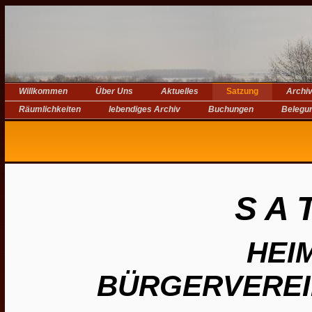
Willkommen
Über Uns
Aktuelles
Satzung
Archi
Räumlichkeiten
lebendiges Archiv
Buchungen
Belegu
S A 
HEI
BÜRGERVERE